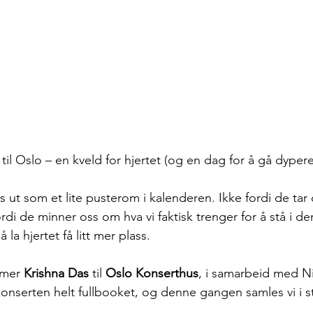
il Oslo – en kveld for hjertet (og en dag for å gå dypere
ut som et lite pusterom i kalenderen. Ikke fordi de tar o
rdi de minner oss om hva vi faktisk trenger for å stå i den
la hjertet få litt mer plass.
mer 
Krishna Das
 til 
Oslo Konserthus
, i samarbeid med Ni
konserten helt fullbooket, og denne gangen samles vi i s