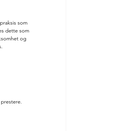
 praksis som 
es dette som 
rksomhet og 
s.
 prestere.