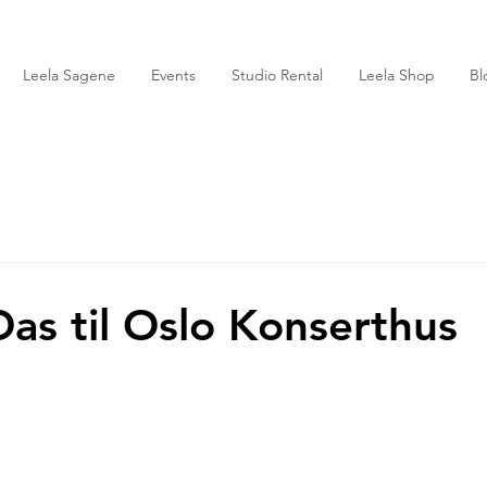
Leela Sagene
Events
Studio Rental
Leela Shop
Bl
Das til Oslo Konserthus