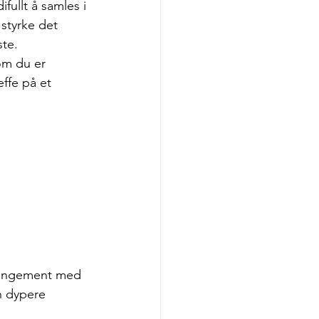
fullt å samles i 
 styrke det 
ste.
om du er 
ffe på et 
rangement med 
n dypere 