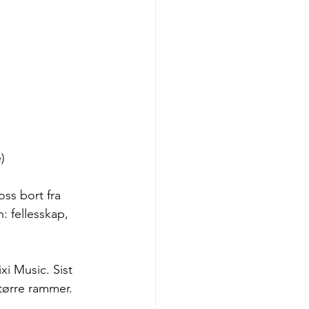
)
ss bort fra 
: fellesskap, 
xi Music. Sist 
tørre rammer.