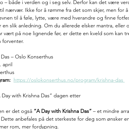
– både i verden og i seg selv. Derfor kan det være verdi
til nærvær. Ikke for å rømme fra det som skjer, men for å
vnen til å føle, lytte, være med hverandre og finne fotfe
r en slik anledning. Om du allerede elsker mantra, eller 
ar vært på noe lignende før, er dette en kveld som kan tre
forventer.
na Das – Oslo Konserthus
 april
erthus
gram:
https://oslokonserthus.no/program/krishna-das
 Day with Krishna Das” dagen etter
en er det også 
“A Day with Krishna Das”
 – et mindre ar
. Dette anbefales på det sterkeste for deg som ønsker e
 mer rom, mer fordypning.