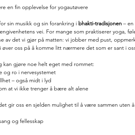
re en fin opplevelse for yogautøvere
for sin musikk og sin forankring i 
bhakti-tradisjonen
 – en
engivenhetens vei. For mange som praktiserer yoga, føl
lse av det vi gjør på matten: vi jobber med pust, oppme
vi øver oss på å komme litt nærmere det som er sant i os
ng kan gjøre noe helt eget med rommet:
e og ro i nervesystemet
llhet – også midt i lyd
m at vi ikke trenger å bære alt alene
 det gir oss en sjelden mulighet til å være sammen uten å
, sang og fellesskap