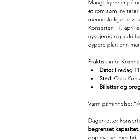
Mange kjenner på uro 
et rom som inviterer 
menneskelige i oss: e
Konserten 11. april e
nysgjerrig og aldri h
dypere plan enn man 
Praktisk info: Krish
Dato:
 Fredag 11.
Sted:
 Oslo Kons
Billetter og pro
Varm påminnelse: “A
Dagen etter konsert
begrenset kapasitet
opplevelse: mer tid,