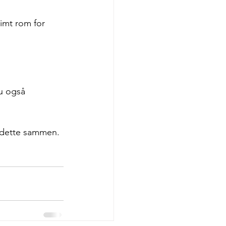
imt rom for 
du også 
e dette sammen.