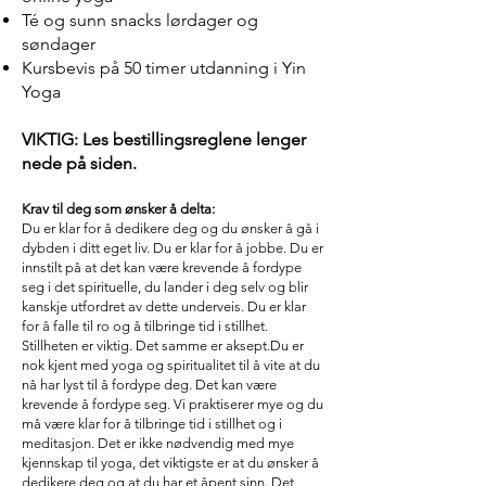
Té og sunn snacks lørdager og
søndager
Kursbevis på 50 timer utdanning i Yin
Yoga
VIKTIG: Les bestillingsreglene lenger
nede på siden.
Krav til deg som ønsker å delta:
Du er klar for å dedikere deg og du ønsker å gå i
dybden i ditt eget liv. Du er klar for å jobbe. Du er
innstilt på at det kan være krevende å fordype
seg i det spirituelle, du lander i deg selv og blir
kanskje utfordret av dette underveis. Du er klar
for å falle til ro og å tilbringe tid i stillhet.
Stillheten er viktig. Det samme er aksept.Du er
nok kjent med yoga og spiritualitet til å vite at du
nå har lyst til å fordype deg. Det kan være
krevende å fordype seg. Vi praktiserer mye og du
må være klar for å tilbringe tid i stillhet og i
meditasjon. Det er ikke nødvendig med mye
kjennskap til yoga, det viktigste er at du ønsker å
dedikere deg og at du har et åpent sinn. Det