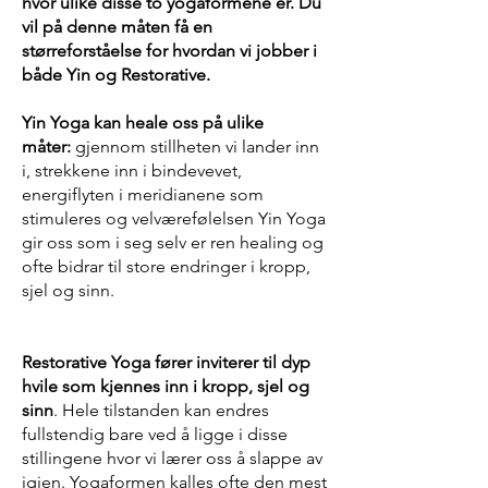
hvor ulike disse to yogaformene er. Du
vil på denne måten få en
størreforståelse for hvordan vi jobber i
både Yin og Restorative.
Yin Yoga kan heale oss på ulike
måter:
gjennom stillheten vi lander inn
i, strekkene inn i bindevevet,
energiflyten i meridianene som
stimuleres og velværefølelsen Yin Yoga
gir oss som i seg selv er ren healing og
ofte bidrar til store endringer i kropp,
sjel og sinn.
Restorative Yoga fører inviterer til dyp
hvile som kjennes inn i kropp, sjel og
sinn
. Hele tilstanden kan endres
fullstendig bare ved å ligge i disse
stillingene hvor vi lærer oss å slappe av
igjen. Yogaformen kalles ofte den mest