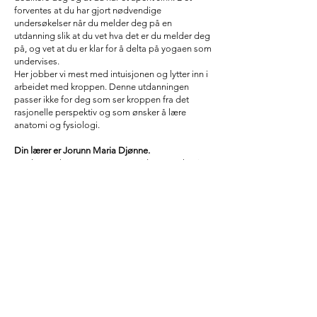
forventes at du har gjort nødvendige
undersøkelser når du melder deg på en
utdanning slik at du vet hva det er du melder deg
på, og vet at du er klar for å delta på yogaen som
undervises.
Her jobber vi mest med intuisjonen og lytter inn i
arbeidet med kroppen. Denne utdanningen
passer ikke for deg som ser kroppen fra det
rasjonelle perspektiv og som ønsker å lære
anatomi og fysiologi.
Din lærer er Jorunn Maria Djønne.
Jeg har praktisert yoga i 15 år. Siden 2012 har jeg
undervist yoga på fulltid. I 2013 åpnet jeg mitt
yogastudio i Bergen som jeg drev frem til 2021
hvor skjønte at det var på tide å dedikerer meg
mer til selve yogaen og undervisningen mer enn
det å skulle administerere et studio. Samtidig
endret mitt syn på yogaen seg og jeg gikk over til
å jobbe med ritualer heller enn å bare undervise
klasser fokusert på asana. Jeg er mer opptatt av
det spirituelle og healingen det kan gi oss på et
dypere plan, mer enn hva vi kan gjøre bare for
den fysiske kroppen.Jeg er utdannet yogalærer
innen Vinyasa, Yin og Restorative Yoga. I tillegg