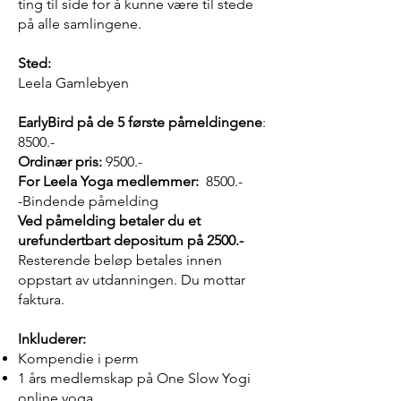
ting til side for å kunne være til stede
på alle samlingene.
Sted:
Leela Gamlebyen
EarlyBird på de 5 første påmeldingene
:
8500.-
Ordinær pris:
9500.-
For Leela Yoga medlemmer:
8500.-
-Bindende påmelding
Ved påmelding betaler du et
urefundertbart depositum på 2500.-
Resterende beløp betales innen
oppstart av utdanningen. Du mottar
faktura.
Inkluderer:
Kompendie i perm
1 års medlemskap på One Slow Yogi
online yoga